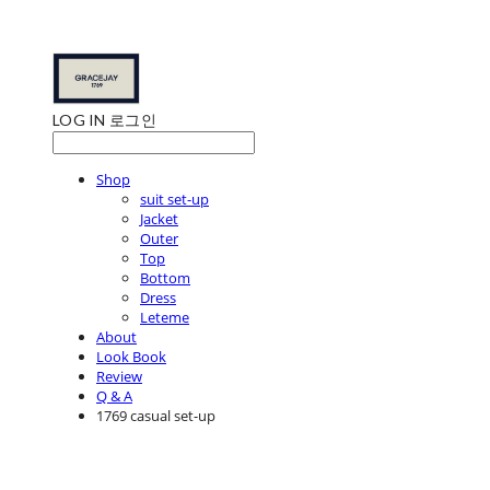
LOG IN
로그인
Shop
suit set-up
Jacket
Outer
Top
Bottom
Dress
Leteme
About
Look Book
Review
Q & A
1769 casual set-up