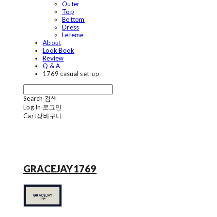
Outer
Top
Bottom
Dress
Leteme
About
Look Book
Review
Q & A
1769 casual set-up
Search
검색
Log In
로그인
Cart
장바구니
GRACEJAY1769