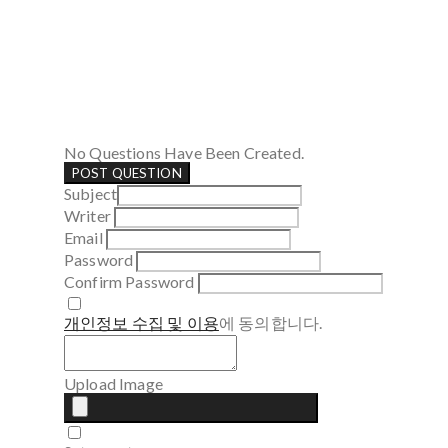
No Questions Have Been Created.
POST QUESTION
Subject
Writer
Email
Password
Confirm Password
개인정보 수집 및 이용
에 동의합니다.
Upload Image