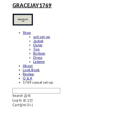
GRACEJAY1769
Shop
suit set-up
Jacket
Outer
Top
Bottom
Dress
Leteme
About
Look Book
Review
Q & A
1769 casual set-up
Search
검색
Log In
로그인
Cart
장바구니