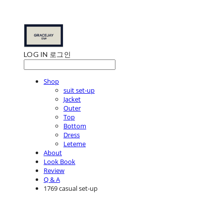
LOG IN
로그인
Shop
suit set-up
Jacket
Outer
Top
Bottom
Dress
Leteme
About
Look Book
Review
Q & A
1769 casual set-up