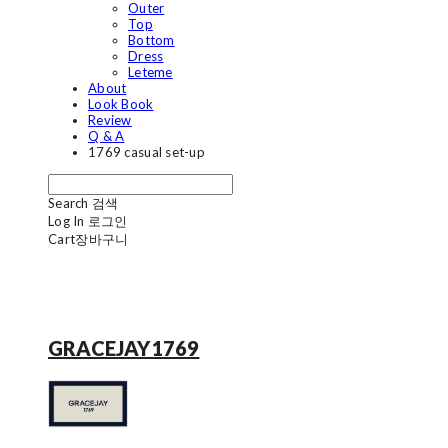
Outer
Top
Bottom
Dress
Leteme
About
Look Book
Review
Q & A
1769 casual set-up
Search
검색
Log In
로그인
Cart
장바구니
GRACEJAY1769