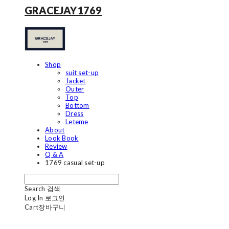
GRACEJAY1769
Shop
suit set-up
Jacket
Outer
Top
Bottom
Dress
Leteme
About
Look Book
Review
Q & A
1769 casual set-up
Search
검색
Log In
로그인
Cart
장바구니