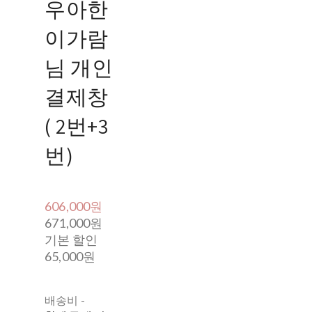
우아한
이가람
님 개인
결제창
( 2번+3
번)
606,000원
671,000원
기본 할인
65,000원
배송비
-