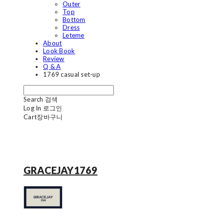
Outer
Top
Bottom
Dress
Leteme
About
Look Book
Review
Q & A
1769 casual set-up
Search
검색
Log In
로그인
Cart
장바구니
GRACEJAY1769