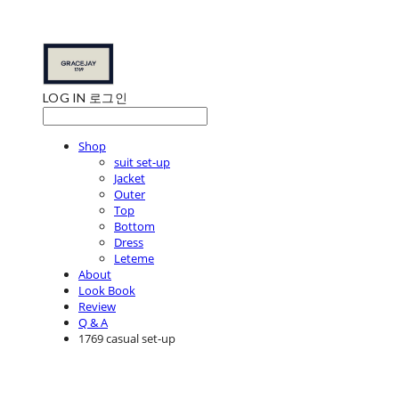
LOG IN
로그인
Shop
suit set-up
Jacket
Outer
Top
Bottom
Dress
Leteme
About
Look Book
Review
Q & A
1769 casual set-up