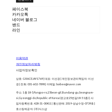
페이스북
카카오톡
네이버 블로그
밴드
라인
이용약관
개인정보처리방침
사업자정보확인
상호: GRACEJAY1769 | 대표: 이선경 | 개인정보관리책임자: 이선
경 | 전화: 031-602-7898 | 이메일: boibee@naver.com
주소: 1층 18-5,Pangyo-ro,25beon-gil,Bundang-gu,Seongnam-
si,Gyeonggi-do,Republic of Korea(판교로25번길18-5 1층) | 사
업자등록번호:
428-31-00411
| 통신판매:
2019-성남수정-0739호
|
호스팅제공자: (주)식스샵