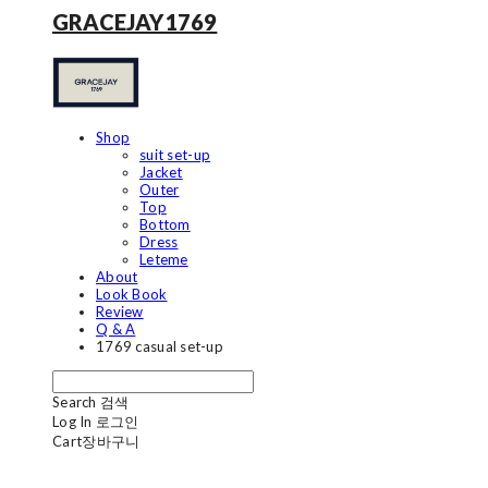
GRACEJAY1769
Shop
suit set-up
Jacket
Outer
Top
Bottom
Dress
Leteme
About
Look Book
Review
Q & A
1769 casual set-up
Search
검색
Log In
로그인
Cart
장바구니