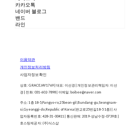
카카오톡
네이버 블로그
밴드
라인
이용약관
개인정보처리방침
사업자정보확인
상호: GRACEJAY1769 | 대표: 이선경 | 개인정보관리책임자: 이선
경 | 전화: 031-602-7898 | 이메일: boibee@naver.com
주소: 1층 18-5,Pangyo-ro,25beon-gil,Bundang-gu,Seongnam-
si,Gyeonggi-do,Republic of Korea(판교로25번길18-5 1층) | 사
업자등록번호:
428-31-00411
| 통신판매:
2019-성남수정-0739호
|
호스팅제공자: (주)식스샵