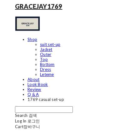
GRACEJAY1769
Shop
suit set-up
Jacket
Outer
Top
Bottom
Dress
Leteme
About
Look Book
Review
Q & A
1769 casual set-up
Search
검색
Log In
로그인
Cart
장바구니