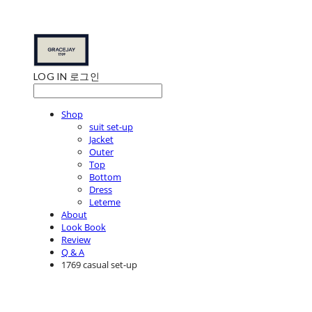
LOG IN
로그인
Shop
suit set-up
Jacket
Outer
Top
Bottom
Dress
Leteme
About
Look Book
Review
Q & A
1769 casual set-up