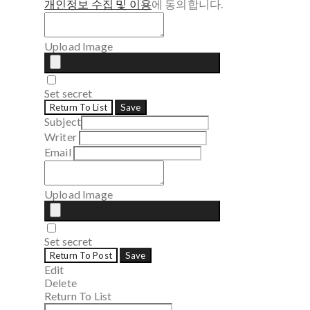
개인정보 수집 및 이용
에 동의합니다.
Upload Image
Set secret
Return To List
Save
Subject
Writer
Email
Upload Image
Set secret
Return To Post
Save
Edit
Delete
Return To List