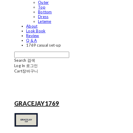
Outer
Top
Bottom
Dress
Leteme
About
Look Book
Review
Q & A
1769 casual set-up
Search
검색
Log In
로그인
Cart
장바구니
GRACEJAY1769