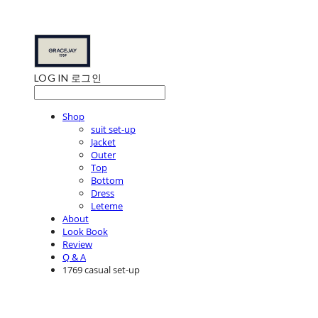
LOG IN
로그인
Shop
suit set-up
Jacket
Outer
Top
Bottom
Dress
Leteme
About
Look Book
Review
Q & A
1769 casual set-up