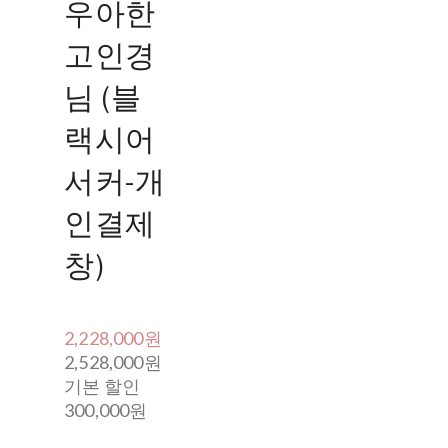
우아한
고인경
님 (블
랙시어
서커-개
인결제
창)
2,228,000원
2,528,000원
기본 할인
300,000원