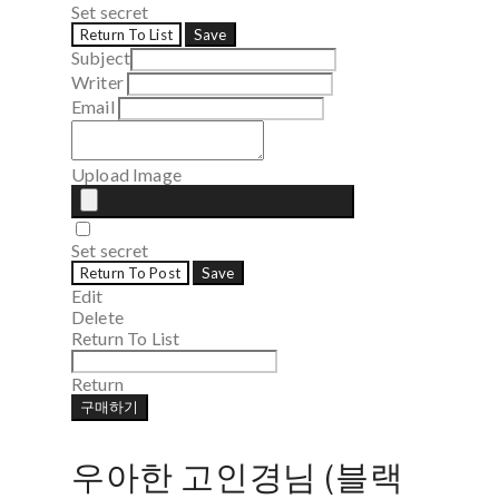
Set secret
Return To List
Save
Subject
Writer
Email
Upload Image
Set secret
Return To Post
Save
Edit
Delete
Return To List
Return
구매하기
우아한 고인경님 (블랙