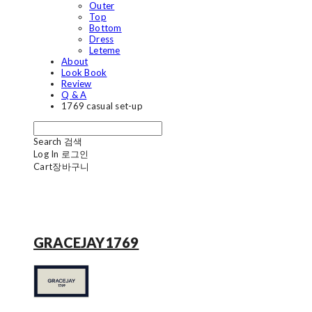
Outer
Top
Bottom
Dress
Leteme
About
Look Book
Review
Q & A
1769 casual set-up
Search
검색
Log In
로그인
Cart
장바구니
GRACEJAY1769