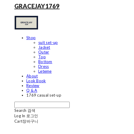
GRACEJAY1769
Shop
suit set-up
Jacket
Outer
Top
Bottom
Dress
Leteme
About
Look Book
Review
Q & A
1769 casual set-up
Search
검색
Log In
로그인
Cart
장바구니