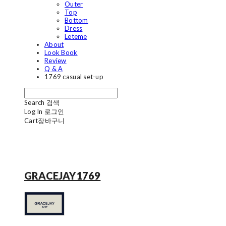
Outer
Top
Bottom
Dress
Leteme
About
Look Book
Review
Q & A
1769 casual set-up
Search
검색
Log In
로그인
Cart
장바구니
GRACEJAY1769