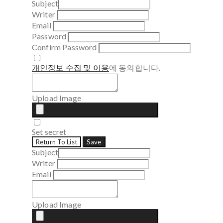
Subject
Writer
Email
Password
Confirm Password
개인정보 수집 및 이용
에 동의합니다.
Upload Image
Set secret
Return To List
Save
Subject
Writer
Email
Upload Image