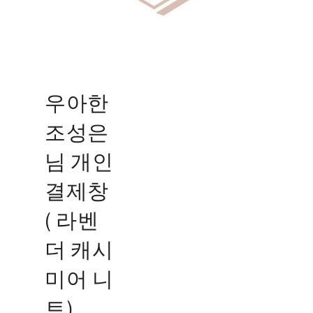
우아한
조성은
님 개인
결제창
( 라벤
더 캐시
미어 니
트)