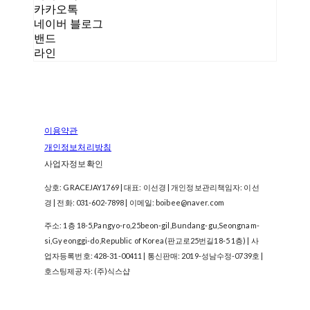
카카오톡
네이버 블로그
밴드
라인
이용약관
개인정보처리방침
사업자정보확인
상호: GRACEJAY1769 | 대표: 이선경 | 개인정보관리책임자: 이선
경 | 전화: 031-602-7898 | 이메일: boibee@naver.com
주소: 1층 18-5,Pangyo-ro,25beon-gil,Bundang-gu,Seongnam-
si,Gyeonggi-do,Republic of Korea(판교로25번길18-5 1층) | 사
업자등록번호:
428-31-00411
| 통신판매:
2019-성남수정-0739호
|
호스팅제공자: (주)식스샵