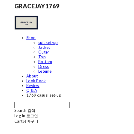
GRACEJAY1769
Shop
suit set-up
Jacket
Outer
Top
Bottom
Dress
Leteme
About
Look Book
Review
Q & A
1769 casual set-up
Search
검색
Log In
로그인
Cart
장바구니