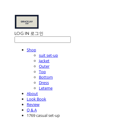
LOG IN
로그인
Shop
suit set-up
Jacket
Outer
Top
Bottom
Dress
Leteme
About
Look Book
Review
Q & A
1769 casual set-up