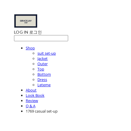
LOG IN
로그인
Shop
suit set-up
Jacket
Outer
Top
Bottom
Dress
Leteme
About
Look Book
Review
Q & A
1769 casual set-up