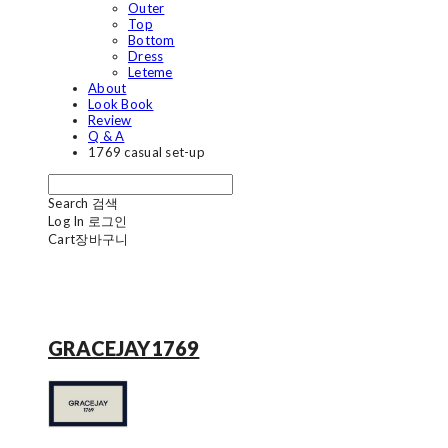
Outer
Top
Bottom
Dress
Leteme
About
Look Book
Review
Q & A
1769 casual set-up
Search
검색
Log In
로그인
Cart
장바구니
GRACEJAY1769