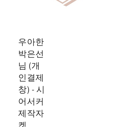
우아한
박은선
님 (개
인결제
창) - 시
어서커
제작자
켓