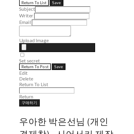
Return To List
Save
Subject
Writer
Email
Upload Image
Set secret
Return To Post
Save
Edit
Delete
Return To List
Return
구매하기
우아한 박은선님 (개인
결제창) - 시어서커 제작