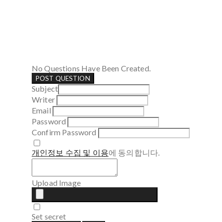
No Questions Have Been Created.
POST QUESTION
Subject
Writer
Email
Password
Confirm Password
개인정보 수집 및 이용
에 동의합니다.
Upload Image
Set secret