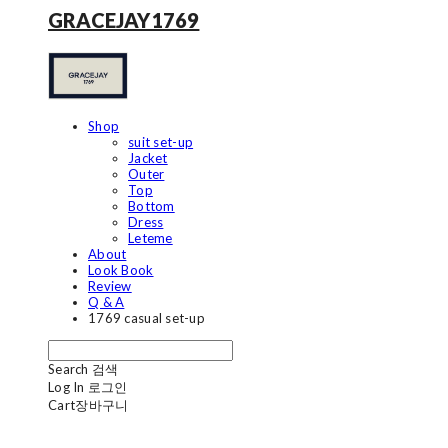
GRACEJAY1769
Shop
suit set-up
Jacket
Outer
Top
Bottom
Dress
Leteme
About
Look Book
Review
Q & A
1769 casual set-up
Search
검색
Log In
로그인
Cart
장바구니