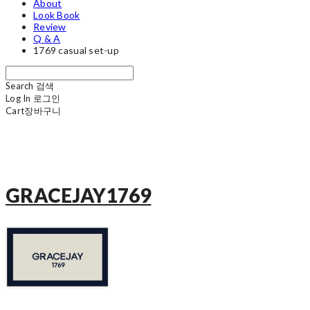
About
Look Book
Review
Q & A
1769 casual set-up
Search
검색
Log In
로그인
Cart
장바구니
GRACEJAY1769