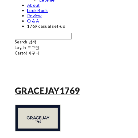
About
Look Book
Review
Q & A
1769 casual set-up
Search
검색
Log In
로그인
Cart
장바구니
GRACEJAY1769