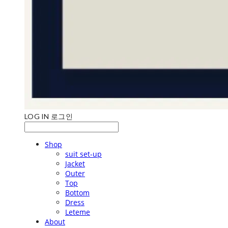
LOG IN
로그인
Shop
suit set-up
Jacket
Outer
Top
Bottom
Dress
Leteme
About