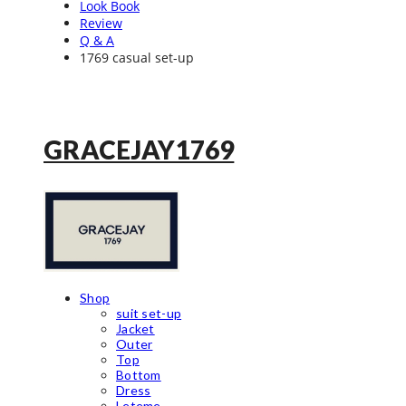
Look Book
Review
Q & A
1769 casual set-up
GRACEJAY1769
Shop
suit set-up
Jacket
Outer
Top
Bottom
Dress
Leteme