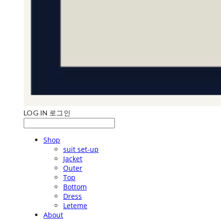
LOG IN
로그인
Shop
suit set-up
Jacket
Outer
Top
Bottom
Dress
Leteme
About