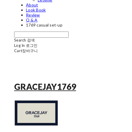
About
Look Book
Review
Q & A
1769 casual set-up
Search
검색
Log In
로그인
Cart
장바구니
GRACEJAY1769