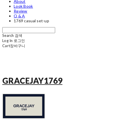
About
Look Book
Review
Q & A
1769 casual set-up
Search
검색
Log In
로그인
Cart
장바구니
GRACEJAY1769