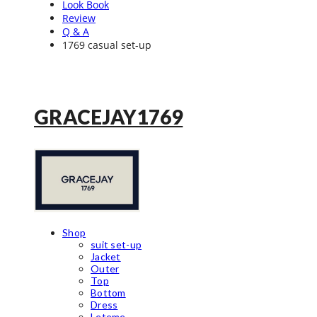
Look Book
Review
Q & A
1769 casual set-up
GRACEJAY1769
Shop
suit set-up
Jacket
Outer
Top
Bottom
Dress
Leteme